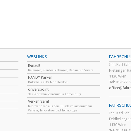
WEBLINKS
FAHRSCHUL
Inh. Karl Sch
Renault
Hietzinger H
Neuwagen, Genbrauchtwagen, Reparatur, Service
1130 Wien
HANDY Parken
Tel: 01-877 5
Parkschein auf‘s Mobiltelefon
office@fahrs
driverspoint
das Fahrtechnikzentrum in Korneuburg
Verkehrsamt
FAHRSCHUL
Informationen aus dem Bundesministerium für
Verkehr, Innovation und Technologie
Inh. Karl Sch
Feldkellerga
1130 Wien
Tel: 01-293 7