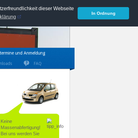
zerfreundlichkeit dieser Webseite
In Ordnung
klärung
termine und Anmeldung
nloads
FAQ
Keine
Massenabfertigung!
Bei uns werden Sie