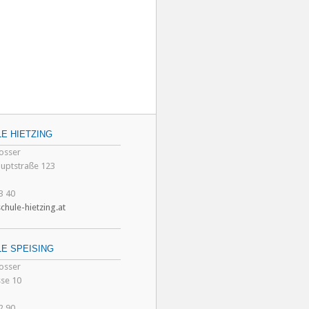
E HIETZING
losser
auptstraße 123
3 40
chule-hietzing.at
E SPEISING
losser
sse 10
2 90